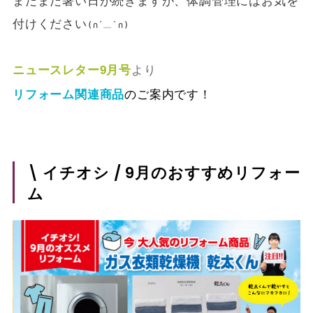
まだまだ暑い日が続きますが、体調管理にはお気を
付けください
(∩´﹏`∩)
ニュースレター9月号
より
リフォーム関連商品
のご案内です！
\ イチオシ / 9月のおすすめリフォー
ム